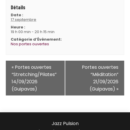
Détails
Date :
17 septembre
Heure :
19 h 00 min - 20 h 15 min
Catégorie d’Évènement:
Nos portes ouvertes
N
«
Portes ouvertes
Portes ouvertes
a
“Stretching/Pilates”
“Méditation”
14/09/2026
21/09/2026
v
(Guipavas)
(Guipavas)
»
i
g
a
t
Jazz Pulsion