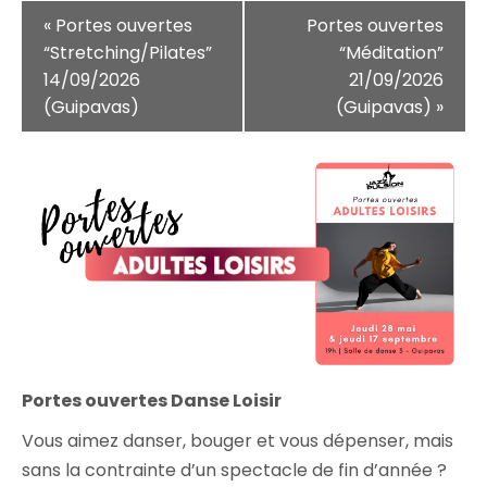
N
«
Portes ouvertes
Portes ouvertes
a
“Stretching/Pilates”
“Méditation”
14/09/2026
21/09/2026
v
(Guipavas)
(Guipavas)
»
i
g
a
t
i
o
n
É
Portes ouvertes Danse Loisir
v
è
Vous aimez danser, bouger et vous dépenser, mais
sans la contrainte d’un spectacle de fin d’année ?
n