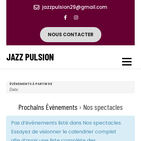
Skip
jazzpulsion29@gmail.com
to
content
NOUS CONTACTER
JAZZ PULSION
ÉVÈNEMENTS À PARTIR DE
Prochains Évènements
› Nos spectacles
Pas d’évènements listé dans Nos spectacles.
Essayez de visionner le calendrier complet
afin d’avoir une liste complète des