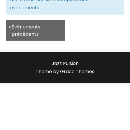
évènements.
Navigation
«
Évènements
de
précédents
la
liste
des
Jazz Pulsion
Évènements
Theme by Grace Themes